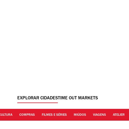
EXPLORAR CIDADES
TIME OUT MARKETS
CULTURA
COMPRAS
FILMES E SÉRIES
MIÚDOS
VIAGENS
ATELIER