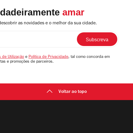
rdadeiramente
amar
descobrir as novidades e o melhor da sua cidade.
 de Utilização
e
Política de Privacidade
, tal como concorda em
rtas e promoções de parceiros.
Voltar ao topo