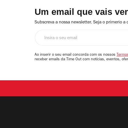
Um email que vais ve
Subscreva a nossa newsletter. Seja o primerio a 
Insira
o
seu
email
Ao inserir o seu email concorda com os nossos
Termos
receber emails da Time Out com notícias, eventos, ofe