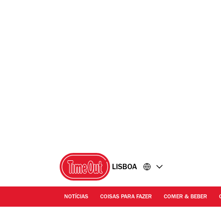
Ir
Ir
para
para
o
o
conteúdo
rodapé
LISBOA
NOTÍCIAS
COISAS PARA FAZER
COMER & BEBER