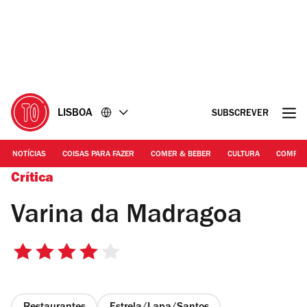
Ir
Ir
para
para
o
o
conteúdo
rodapé
LISBOA
SUBSCREVER
NOTÍCIAS
COISAS PARA FAZER
COMER & BEBER
CULTURA
COMPR
Crítica
Varina da Madragoa
4/5
estrelas