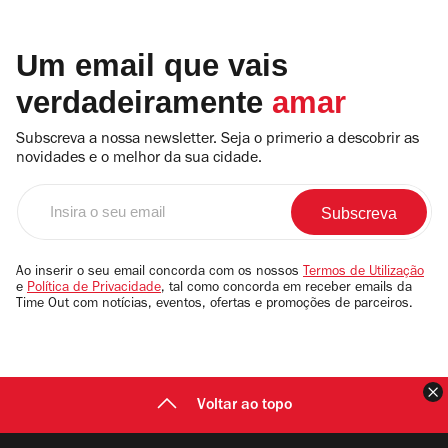
Um email que vais
verdadeiramente
amar
Subscreva a nossa newsletter. Seja o primerio a descobrir as
novidades e o melhor da sua cidade.
Insira
o
seu
email
Ao inserir o seu email concorda com os nossos
Termos de Utilização
e
Política de Privacidade
, tal como concorda em receber emails da
Time Out com notícias, eventos, ofertas e promoções de parceiros.
F
Voltar ao topo