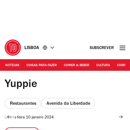
Ir
Ir
para
para
o
o
conteúdo
rodapé
LISBOA
SUBSCREVER
NOTÍCIAS
COISAS PARA FAZER
COMER & BEBER
CULTURA
COMPR
Arlei Lima
Yuppie
Restaurantes
Avenida da Liberdade
quarta-feira 10 janeiro 2024