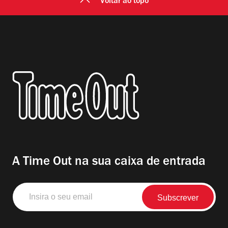
Voltar ao topo
A Time Out na sua caixa de entrada
Insira
o
seu
email