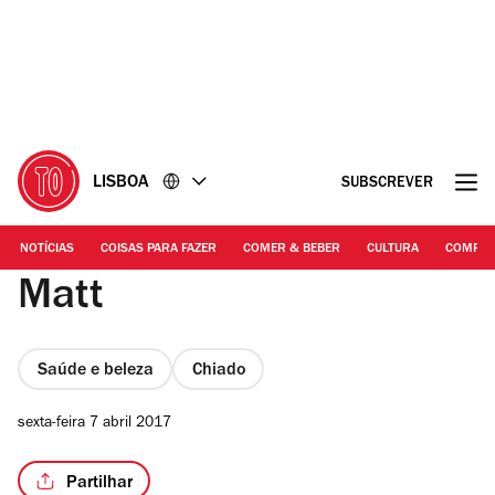
Ir
Ir
para
para
o
o
conteúdo
rodapé
LISBOA
SUBSCREVER
NOTÍCIAS
COISAS PARA FAZER
COMER & BEBER
CULTURA
COMPR
Matt
Saúde e beleza
Chiado
sexta-feira 7 abril 2017
Partilhar