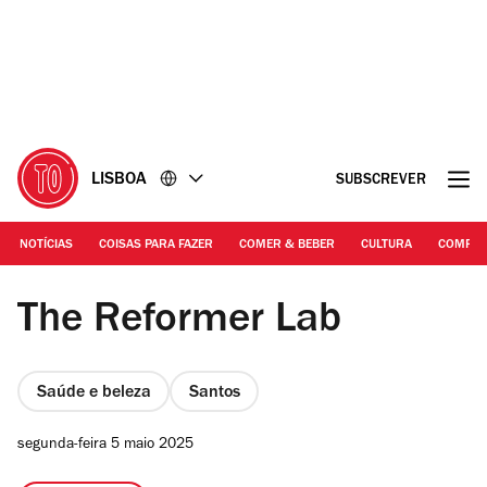
Ir
Ir
para
para
o
o
conteúdo
rodapé
LISBOA
SUBSCREVER
NOTÍCIAS
COISAS PARA FAZER
COMER & BEBER
CULTURA
COMPR
Austeja Sciavinskaite
The Reformer Lab
Saúde e beleza
Santos
segunda-feira 5 maio 2025