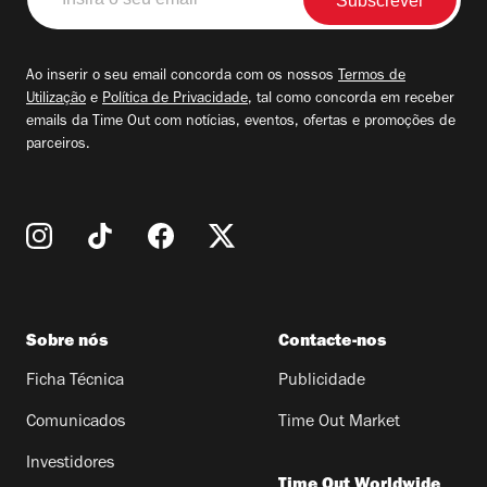
o
seu
email
Ao inserir o seu email concorda com os nossos
Termos de
Utilização
e
Política de Privacidade
, tal como concorda em receber
emails da Time Out com notícias, eventos, ofertas e promoções de
parceiros.
Sobre nós
Contacte-nos
Ficha Técnica
Publicidade
Comunicados
Time Out Market
Investidores
Time Out Worldwide