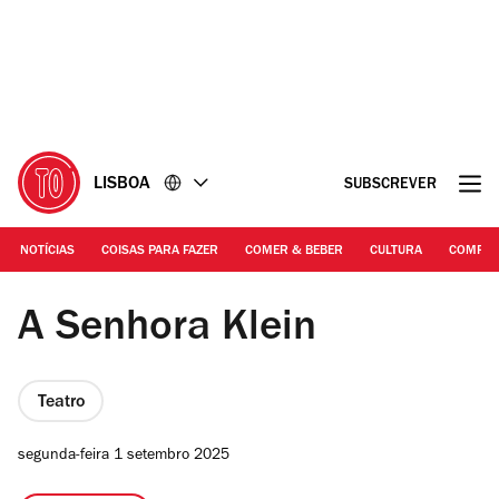
Ir
Ir
para
para
o
o
conteúdo
rodapé
LISBOA
SUBSCREVER
NOTÍCIAS
COISAS PARA FAZER
COMER & BEBER
CULTURA
COMPR
Teatro Meridional | A Senhora Klein, de Nicholas Wright
A Senhora Klein
Teatro
segunda-feira 1 setembro 2025