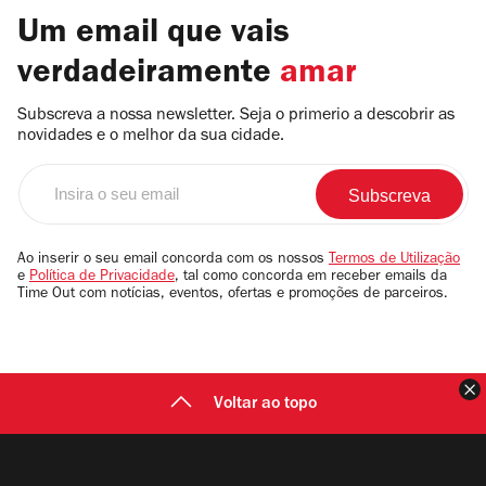
Um email que vais
verdadeiramente
amar
Subscreva a nossa newsletter. Seja o primerio a descobrir as
novidades e o melhor da sua cidade.
Insira
o
seu
email
Ao inserir o seu email concorda com os nossos
Termos de Utilização
e
Política de Privacidade
, tal como concorda em receber emails da
Time Out com notícias, eventos, ofertas e promoções de parceiros.
F
Voltar ao topo