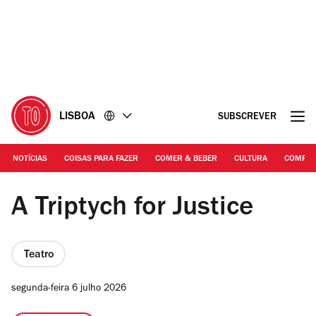
Ir
Ir
para
para
o
o
conteúdo
rodapé
LISBOA
SUBSCREVER
NOTÍCIAS
COISAS PARA FAZER
COMER & BEBER
CULTURA
COMPR
DR | A Triptych for Justice
A Triptych for Justice
Teatro
segunda-feira 6 julho 2026