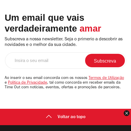
Um email que vais
verdadeiramente
amar
Subscreva a nossa newsletter. Seja o primerio a descobrir as
novidades e o melhor da sua cidade.
Insira
o
seu
email
Ao inserir o seu email concorda com os nossos
Termos de Utilização
e
Política de Privacidade
, tal como concorda em receber emails da
Time Out com notícias, eventos, ofertas e promoções de parceiros.
F
Voltar ao topo