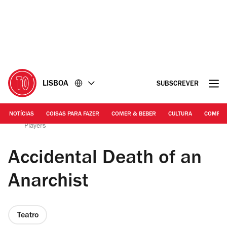
Ir
Ir
para
para
o
o
conteúdo
rodapé
LISBOA
SUBSCREVER
NOTÍCIAS
COISAS PARA FAZER
COMER & BEBER
CULTURA
COMPR
DR | Accidental Death of an Anarchist, de The Lisbon
Players
Accidental Death of an
Anarchist
Teatro