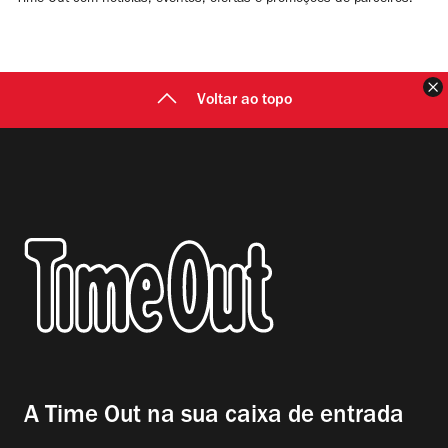
Time Out com notícias, eventos, ofertas e promoções de parceiros.
F
Voltar ao topo
A Time Out na sua caixa de entrada