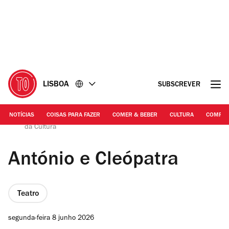
Ir
Ir
para
para
o
o
conteúdo
rodapé
LISBOA
SUBSCREVER
NOTÍCIAS
COISAS PARA FAZER
COMER & BEBER
CULTURA
COMPR
DR | António e Cleópatra, de Manuel Jerónimo, na Boutique
da Cultura
António e Cleópatra
Teatro
segunda-feira 8 junho 2026