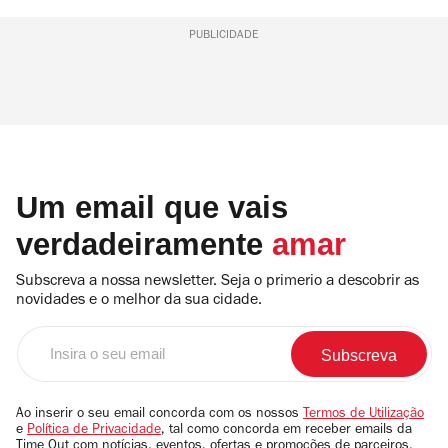
PUBLICIDADE
Um email que vais
verdadeiramente
amar
Subscreva a nossa newsletter. Seja o primerio a descobrir as
novidades e o melhor da sua cidade.
Insira
o
seu
email
Ao inserir o seu email concorda com os nossos
Termos de Utilização
e
Política de Privacidade
, tal como concorda em receber emails da
Time Out com notícias, eventos, ofertas e promoções de parceiros.