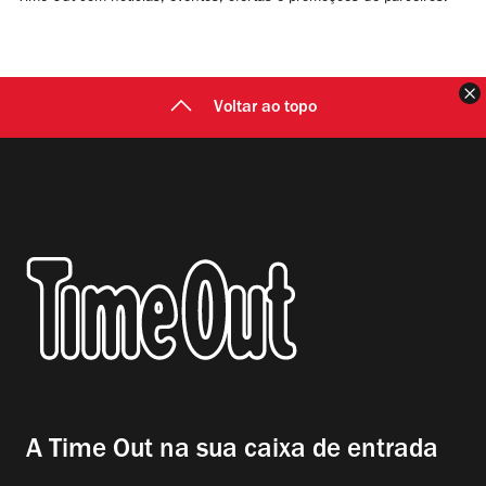
F
Voltar ao topo
A Time Out na sua caixa de entrada