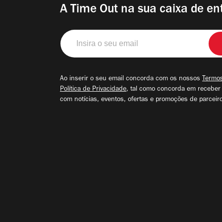
A Time Out na sua caixa de en
Insira
o
seu
email
Ao inserir o seu email concorda com os nossos
Termos
Política de Privacidade
, tal como concorda em receber
com notícias, eventos, ofertas e promoções de parceir