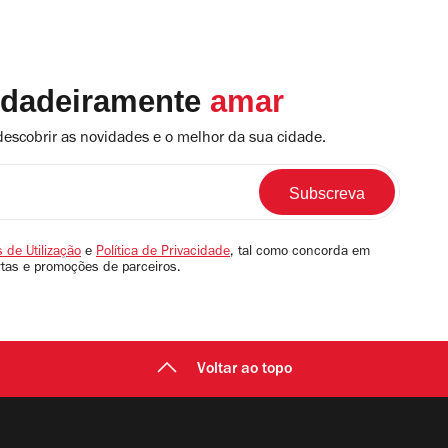
rdadeiramente
amar
descobrir as novidades e o melhor da sua cidade.
 de Utilização
e
Política de Privacidade
, tal como concorda em
rtas e promoções de parceiros.
Voltar ao topo