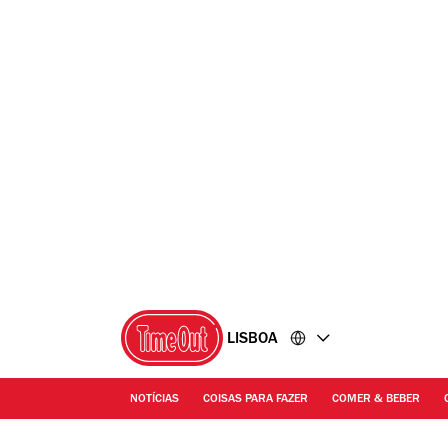
Ir
Ir
para
para
o
o
conteúdo
rodapé
LISBOA
NOTÍCIAS
COISAS PARA FAZER
COMER & BEBER