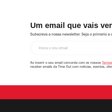
Um email que vais ve
Subscreva a nossa newsletter. Seja o primerio a 
Insira
o
seu
email
Ao inserir o seu email concorda com os nossos
Termos
receber emails da Time Out com notícias, eventos, ofe