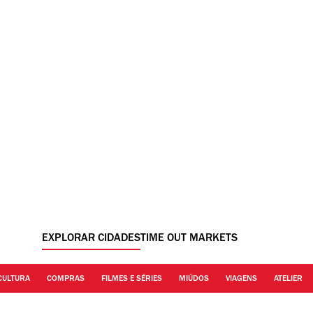
EXPLORAR CIDADES
TIME OUT MARKETS
CULTURA
COMPRAS
FILMES E SÉRIES
MIÚDOS
VIAGENS
ATELIER