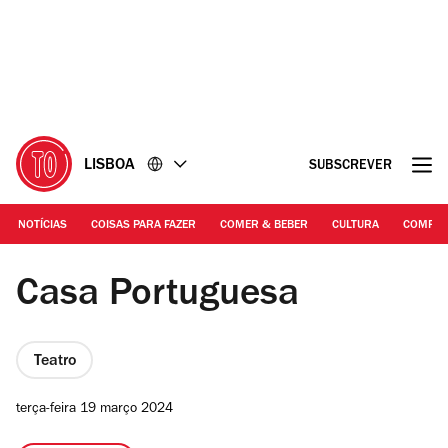
Ir
Ir
para
para
o
o
conteúdo
rodapé
LISBOA
SUBSCREVER
NOTÍCIAS
COISAS PARA FAZER
COMER & BEBER
CULTURA
COMPR
Filipe Ferreira
Casa Portuguesa
Teatro
terça-feira 19 março 2024