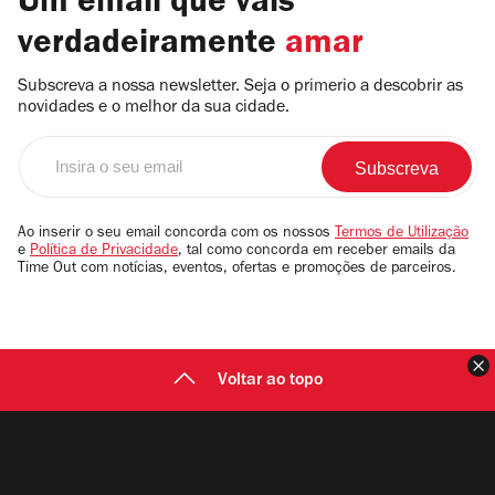
Um email que vais
verdadeiramente
amar
Subscreva a nossa newsletter. Seja o primerio a descobrir as
novidades e o melhor da sua cidade.
Insira
o
seu
email
Ao inserir o seu email concorda com os nossos
Termos de Utilização
e
Política de Privacidade
, tal como concorda em receber emails da
Time Out com notícias, eventos, ofertas e promoções de parceiros.
F
Voltar ao topo