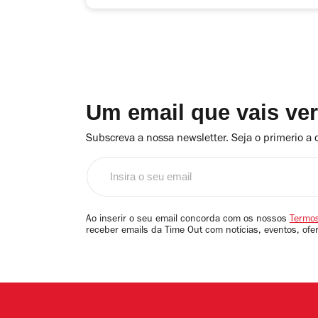
Um email que vais ve
Subscreva a nossa newsletter. Seja o primerio a 
Insira
o
seu
email
Ao inserir o seu email concorda com os nossos
Termos
receber emails da Time Out com notícias, eventos, ofe