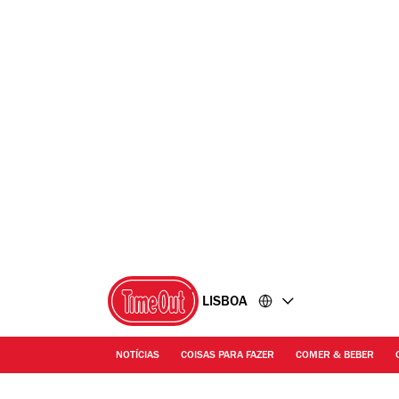
Ir
Ir
para
para
o
o
conteúdo
rodapé
LISBOA
NOTÍCIAS
COISAS PARA FAZER
COMER & BEBER