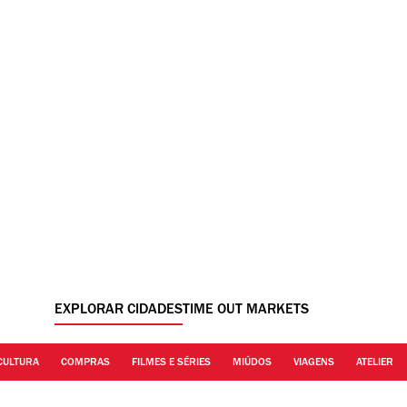
EXPLORAR CIDADES
TIME OUT MARKETS
CULTURA
COMPRAS
FILMES E SÉRIES
MIÚDOS
VIAGENS
ATELIER