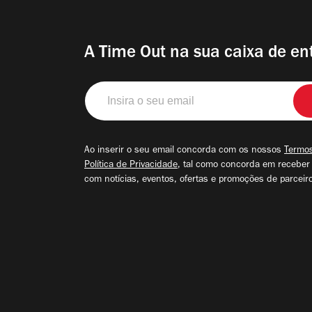
A Time Out na sua caixa de en
Insira
o
seu
email
Ao inserir o seu email concorda com os nossos
Termos
Política de Privacidade
, tal como concorda em receber
com notícias, eventos, ofertas e promoções de parceir