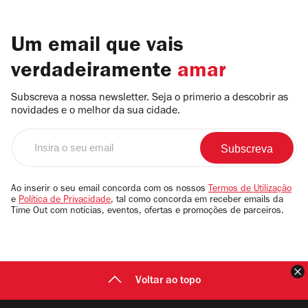
Um email que vais
verdadeiramente
amar
Subscreva a nossa newsletter. Seja o primerio a descobrir as
novidades e o melhor da sua cidade.
Insira
o
seu
email
Ao inserir o seu email concorda com os nossos
Termos de Utilização
e
Política de Privacidade
, tal como concorda em receber emails da
Time Out com notícias, eventos, ofertas e promoções de parceiros.
F
Voltar ao topo