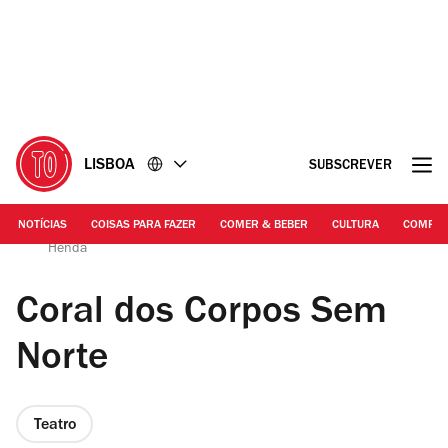
Ir
Ir
para
para
o
o
conteúdo
rodapé
LISBOA
SUBSCREVER
NOTÍCIAS
COISAS PARA FAZER
COMER & BEBER
CULTURA
COMPR
Divulgação | Coral dos Corpos Sem Norte, de Kiluanji Kia
Henda
Coral dos Corpos Sem
Norte
Teatro