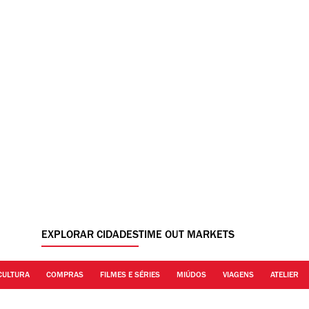
EXPLORAR CIDADES
TIME OUT MARKETS
CULTURA
COMPRAS
FILMES E SÉRIES
MIÚDOS
VIAGENS
ATELIER