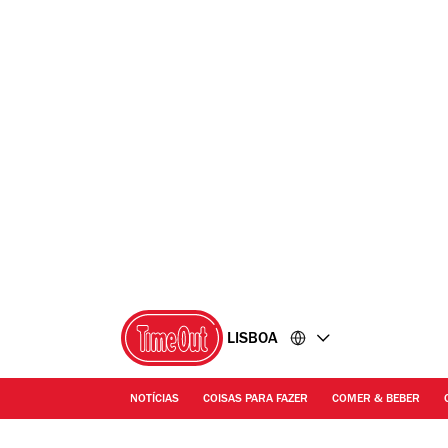
Ir
Ir
para
para
o
o
conteúdo
rodapé
LISBOA
NOTÍCIAS
COISAS PARA FAZER
COMER & BEBER