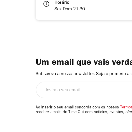
Horário
Sex-Dom 21.30
Um email que vais ver
Subscreva a nossa newsletter. Seja o primerio a 
Insira
o
seu
email
Ao inserir o seu email concorda com os nossos
Termos
receber emails da Time Out com notícias, eventos, ofe