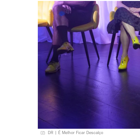
DR | É Melhor Ficar Descalço