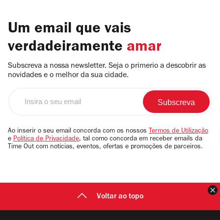
Um email que vais
verdadeiramente
amar
Subscreva a nossa newsletter. Seja o primerio a descobrir as
novidades e o melhor da sua cidade.
Insira
o
seu
email
Ao inserir o seu email concorda com os nossos
Termos de Utilização
e
Política de Privacidade
, tal como concorda em receber emails da
Time Out com notícias, eventos, ofertas e promoções de parceiros.
F
Voltar ao topo