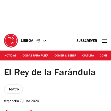
Ir
Ir
para
para
o
o
conteúdo
rodapé
LISBOA
SUBSCREVER
NOTÍCIAS
COISAS PARA FAZER
COMER & BEBER
CULTURA
COMPR
DR | El Rey de la Farándula, de Angel Ruiz
El Rey de la Farándula
Teatro
terça-feira 7 julho 2026