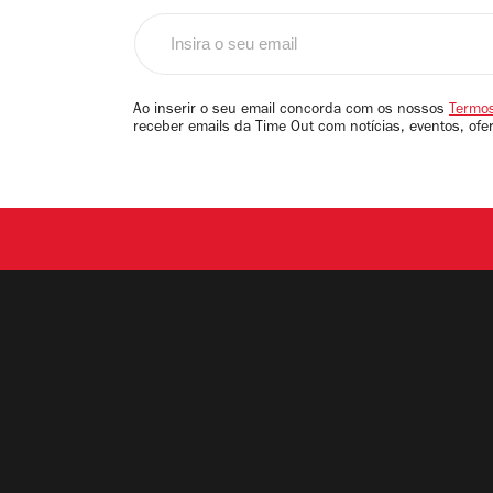
Insira
o
seu
email
Ao inserir o seu email concorda com os nossos
Termos
receber emails da Time Out com notícias, eventos, ofe