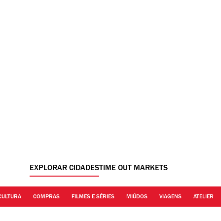
EXPLORAR CIDADES
TIME OUT MARKETS
CULTURA
COMPRAS
FILMES E SÉRIES
MIÚDOS
VIAGENS
ATELIER