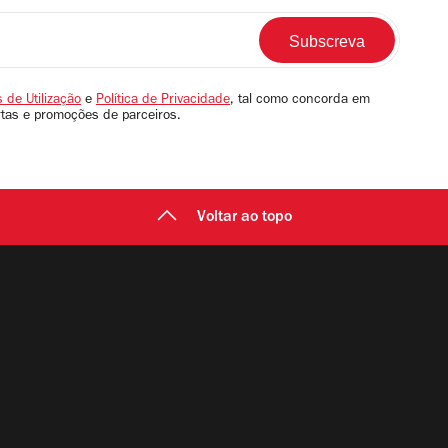
 de Utilização
e
Política de Privacidade
, tal como concorda em
rtas e promoções de parceiros.
Voltar ao topo