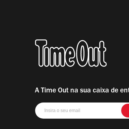
A Time Out na sua caixa de en
Insira
o
seu
email