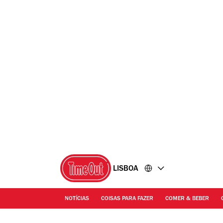
Ir
Ir
para
para
o
o
conteúdo
rodapé
LISBOA
NOTÍCIAS
COISAS PARA FAZER
COMER & BEBER