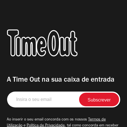
A Time Out na sua caixa de entrada
Insira
o
seu
email
Ao inserir o seu email concorda com os nossos
Termos de
Utilização
e
Política de Privacidade
, tal como concorda em receber