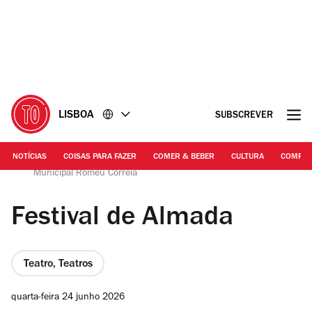
Ir
Ir
para
para
o
o
conteúdo
rodapé
LISBOA
SUBSCREVER
NOTÍCIAS
COISAS PARA FAZER
COMER & BEBER
CULTURA
COMPR
Câmara Municipal de Almada | Biblioteca Central do Fórum
Municipal Romeu Correia
Festival de Almada
Teatro, Teatros
quarta-feira 24 junho 2026