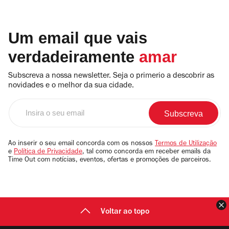
Um email que vais
verdadeiramente
amar
Subscreva a nossa newsletter. Seja o primerio a descobrir as
novidades e o melhor da sua cidade.
Insira
o
seu
email
Ao inserir o seu email concorda com os nossos
Termos de Utilização
e
Política de Privacidade
, tal como concorda em receber emails da
Time Out com notícias, eventos, ofertas e promoções de parceiros.
F
Voltar ao topo