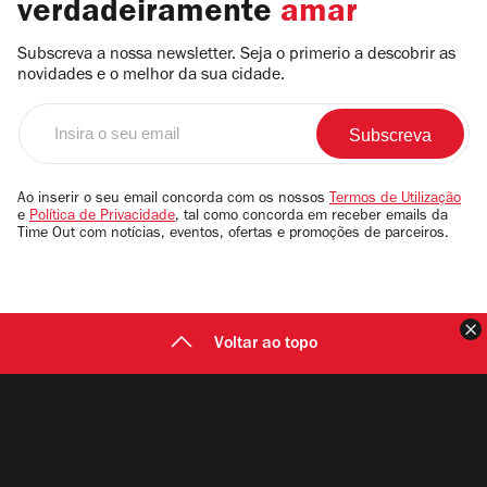
verdadeiramente
amar
Subscreva a nossa newsletter. Seja o primerio a descobrir as
novidades e o melhor da sua cidade.
Insira
o
seu
email
Ao inserir o seu email concorda com os nossos
Termos de Utilização
e
Política de Privacidade
, tal como concorda em receber emails da
Time Out com notícias, eventos, ofertas e promoções de parceiros.
F
Voltar ao topo