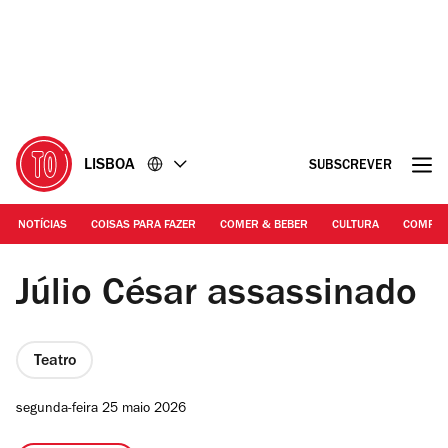
Ir
Ir
para
para
o
o
conteúdo
rodapé
LISBOA
SUBSCREVER
NOTÍCIAS
COISAS PARA FAZER
COMER & BEBER
CULTURA
COMPR
DR | Júlio César assassinado
Júlio César assassinado
Teatro
segunda-feira 25 maio 2026