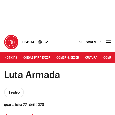
Ir
Ir
para
para
o
o
conteúdo
rodapé
LISBOA
SUBSCREVER
NOTÍCIAS
COISAS PARA FAZER
COMER & BEBER
CULTURA
COMPR
© Filipe Ferreira | Luta Armada
Luta Armada
Teatro
quarta-feira 22 abril 2026