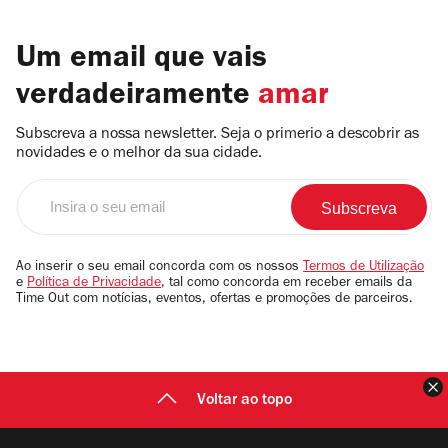
Um email que vais
verdadeiramente
amar
Subscreva a nossa newsletter. Seja o primerio a descobrir as
novidades e o melhor da sua cidade.
Insira
o
seu
email
Ao inserir o seu email concorda com os nossos
Termos de Utilização
e
Política de Privacidade
, tal como concorda em receber emails da
Time Out com notícias, eventos, ofertas e promoções de parceiros.
F
Voltar ao topo