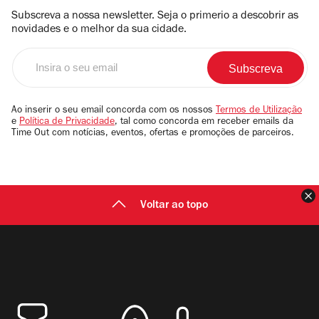
Subscreva a nossa newsletter. Seja o primerio a descobrir as
novidades e o melhor da sua cidade.
Insira
o
seu
email
Ao inserir o seu email concorda com os nossos
Termos de Utilização
e
Política de Privacidade
, tal como concorda em receber emails da
Time Out com notícias, eventos, ofertas e promoções de parceiros.
F
Voltar ao topo