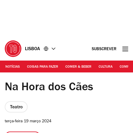
Ir
Ir
para
para
o
o
conteúdo
rodapé
LISBOA
SUBSCREVER
NOTÍCIAS
COISAS PARA FAZER
COMER & BEBER
CULTURA
COMPR
© Teatro Nacional São João | Na Hora dos Cães
Na Hora dos Cães
Teatro
terça-feira 19 março 2024