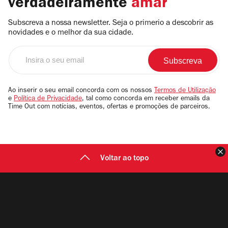
verdadeiramente
amar
Subscreva a nossa newsletter. Seja o primerio a descobrir as
novidades e o melhor da sua cidade.
Insira
o
seu
email
Ao inserir o seu email concorda com os nossos
Termos de Utilização
e
Política de Privacidade
, tal como concorda em receber emails da
Time Out com notícias, eventos, ofertas e promoções de parceiros.
F
Voltar ao topo