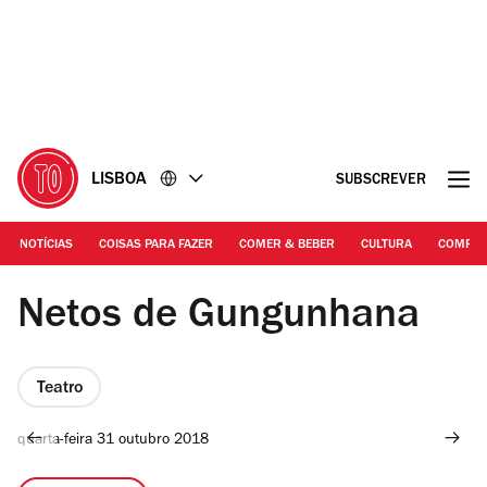
Ir
Ir
para
para
o
o
conteúdo
rodapé
LISBOA
SUBSCREVER
NOTÍCIAS
COISAS PARA FAZER
COMER & BEBER
CULTURA
COMPR
Estelle Valente
Netos de Gungunhana
Teatro
quarta-feira 31 outubro 2018