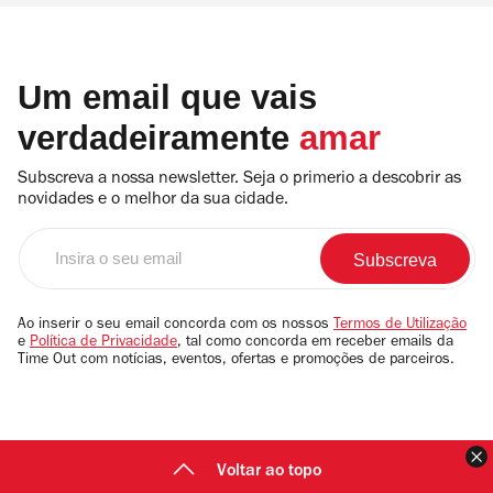
Um email que vais
verdadeiramente
amar
Subscreva a nossa newsletter. Seja o primerio a descobrir as
novidades e o melhor da sua cidade.
Insira
o
seu
email
Ao inserir o seu email concorda com os nossos
Termos de Utilização
e
Política de Privacidade
, tal como concorda em receber emails da
Time Out com notícias, eventos, ofertas e promoções de parceiros.
F
Voltar ao topo