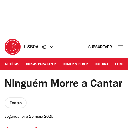
Ir
Ir
para
para
o
o
conteúdo
rodapé
LISBOA
SUBSCREVER
NOTÍCIAS
COISAS PARA FAZER
COMER & BEBER
CULTURA
COMPR
DR | Ninguém Morre a Cantar, de Sara Belo
Ninguém Morre a Cantar
Teatro
segunda-feira 25 maio 2026