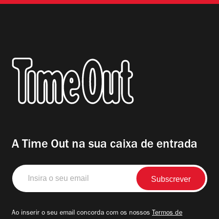
A Time Out na sua caixa de entrada
Insira
o
seu
email
Ao inserir o seu email concorda com os nossos
Termos de