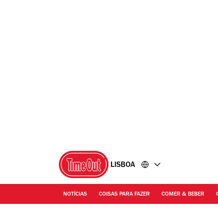
Ir
Ir
para
para
o
o
conteúdo
rodapé
LISBOA
NOTÍCIAS
COISAS PARA FAZER
COMER & BEBER