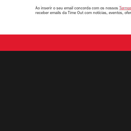
seu
email
Ao inserir o seu email concorda com os nossos
Termos
receber emails da Time Out com notícias, eventos, ofe