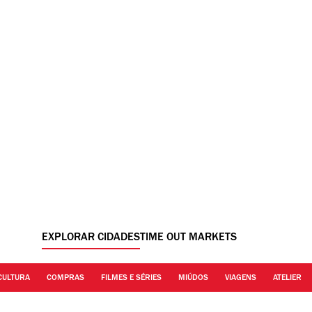
EXPLORAR CIDADES
TIME OUT MARKETS
CULTURA
COMPRAS
FILMES E SÉRIES
MIÚDOS
VIAGENS
ATELIER