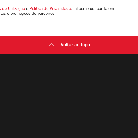
 de Utilização
e
Política de Privacidade
, tal como concorda em
rtas e promoções de parceiros.
Voltar ao topo