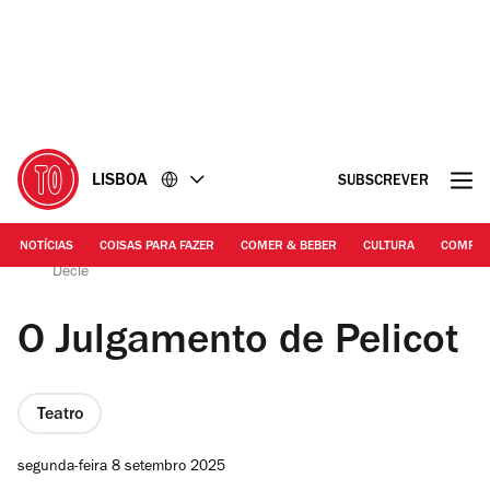
Ir
Ir
para
para
o
o
conteúdo
rodapé
LISBOA
SUBSCREVER
NOTÍCIAS
COISAS PARA FAZER
COMER & BEBER
CULTURA
COMPR
BoCA Bienal | O Julgamento de Pelicot, de Milo Rau e S.
Dècle
O Julgamento de Pelicot
Teatro
segunda-feira 8 setembro 2025