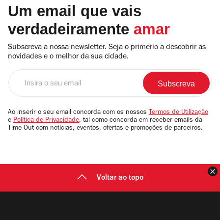
Um email que vais
verdadeiramente
amar
Subscreva a nossa newsletter. Seja o primerio a descobrir as
novidades e o melhor da sua cidade.
Insira
o
seu
email
Ao inserir o seu email concorda com os nossos
Termos de Utilização
e
Política de Privacidade
, tal como concorda em receber emails da
Time Out com notícias, eventos, ofertas e promoções de parceiros.
F
Voltar ao topo