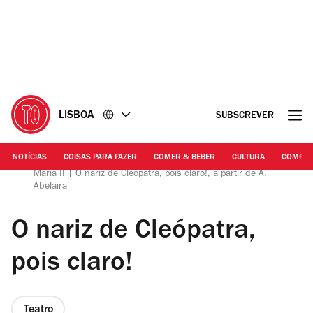
Ir
Ir
para
para
o
o
conteúdo
rodapé
LISBOA
SUBSCREVER
NOTÍCIAS
COISAS PARA FAZER
COMER & BEBER
CULTURA
COMPR
Causas Comuns em coprodução com Teatro Nacional D.
Maria II | O nariz de Cleópatra, pois claro!, a partir de A.
Abelaira
O nariz de Cleópatra,
pois claro!
Teatro