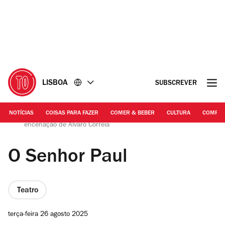
Ir
Ir
para
para
o
o
conteúdo
rodapé
LISBOA
SUBSCREVER
NOTÍCIAS
COISAS PARA FAZER
COMER & BEBER
CULTURA
COMPR
Teatro Aberto | O Senhor Paul, de Tankred Dorst, com
encenação de Álvaro Correia
O Senhor Paul
Teatro
terça-feira 26 agosto 2025