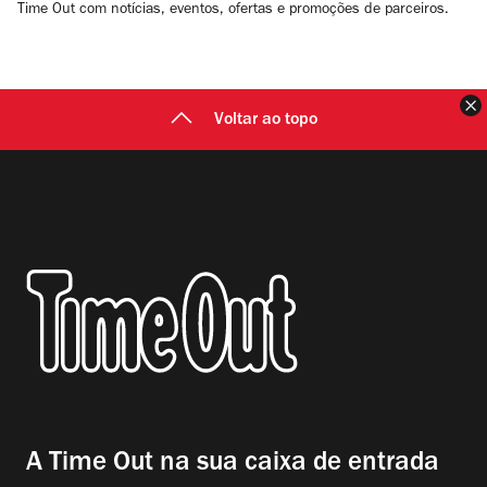
Time Out com notícias, eventos, ofertas e promoções de parceiros.
F
Voltar ao topo
A Time Out na sua caixa de entrada