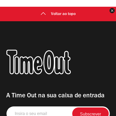
F
Voltar ao topo
A Time Out na sua caixa de entrada
Insira
o