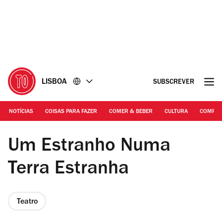
Ir
Ir
para
para
o
o
conteúdo
rodapé
LISBOA
SUBSCREVER
NOTÍCIAS
COISAS PARA FAZER
COMER & BEBER
CULTURA
COMPR
Teatro do Interior | Um Estranho Numa Terra Estranha
Um Estranho Numa
Terra Estranha
Teatro