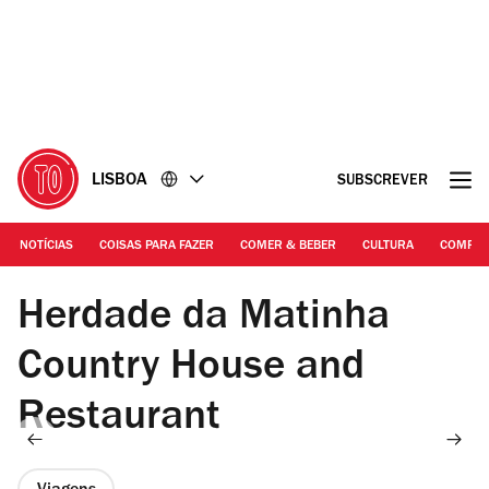
Ir
Ir
para
para
o
o
conteúdo
rodapé
LISBOA
SUBSCREVER
NOTÍCIAS
COISAS PARA FAZER
COMER & BEBER
CULTURA
COMPR
Herdade da Matinha
Country House and
Restaurant