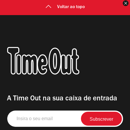
F
Voltar ao topo
A Time Out na sua caixa de entrada
Insira
o
seu