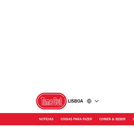
Ir
Ir
para
para
o
o
conteúdo
rodapé
LISBOA
NOTÍCIAS
COISAS PARA FAZER
COMER & BEBER