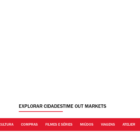
EXPLORAR CIDADES
TIME OUT MARKETS
CULTURA
COMPRAS
FILMES E SÉRIES
MIÚDOS
VIAGENS
ATELIER