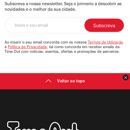
Subscreva a nossa newsletter. Seja o primerio a descobrir as
novidades e o melhor da sua cidade.
Insira
o
seu
email
Ao inserir o seu email concorda com os nossos
Termos de Utilização
e
Política de Privacidade
, tal como concorda em receber emails da
Time Out com notícias, eventos, ofertas e promoções de parceiros.
F
Voltar ao topo