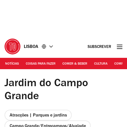
Ir
Ir
para
para
o
o
conteúdo
rodapé
LISBOA
SUBSCREVER
NOTÍCIAS
COISAS PARA FAZER
COMER & BEBER
CULTURA
COMPR
Manuel Manso
Jardim do Campo
Grande
Atracções | Parques e jardins
Campo Grande/Entrecampos/Alvalade