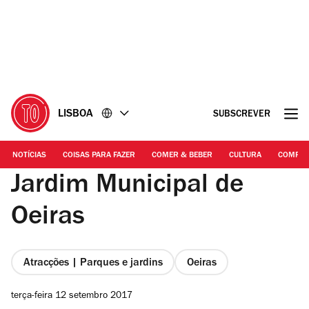
Ir
Ir
para
para
o
o
conteúdo
rodapé
LISBOA
SUBSCREVER
NOTÍCIAS
COISAS PARA FAZER
COMER & BEBER
CULTURA
COMPR
Jardim Municipal de
Oeiras
Atracções | Parques e jardins
Oeiras
terça-feira 12 setembro 2017