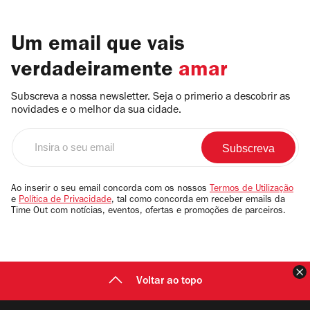
Um email que vais
verdadeiramente
amar
Subscreva a nossa newsletter. Seja o primerio a descobrir as
novidades e o melhor da sua cidade.
Insira
o
seu
email
Ao inserir o seu email concorda com os nossos
Termos de Utilização
e
Política de Privacidade
, tal como concorda em receber emails da
Time Out com notícias, eventos, ofertas e promoções de parceiros.
F
Voltar ao topo