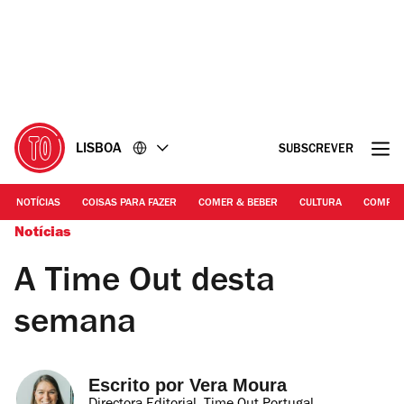
Ir
Ir
para
para
o
o
conteúdo
rodapé
LISBOA
SUBSCREVER
NOTÍCIAS
COISAS PARA FAZER
COMER & BEBER
CULTURA
COMPR
Notícias
A Time Out desta
semana
Escrito por 
Vera Moura