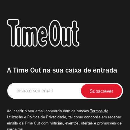
A Time Out na sua caixa de entrada
Insira
o
seu
email
Ao inserir o seu email concorda com os nossos
Termos de
Utilização
e
Política de Privacidade
, tal como concorda em receber
emails da Time Out com notícias, eventos, ofertas e promoções de
parceiros.