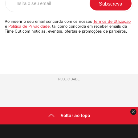
o
seu
email
Ao inserir o seu email concorda com os nossos
Termos de Utilização
e
Política de Privacidade
, tal como concorda em receber emails da
Time Out com notícias, eventos, ofertas e promoções de parceiros.
PUBLICIDADE
F
Voltar ao topo