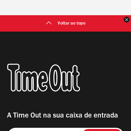
F
Voltar ao topo
A Time Out na sua caixa de entrada