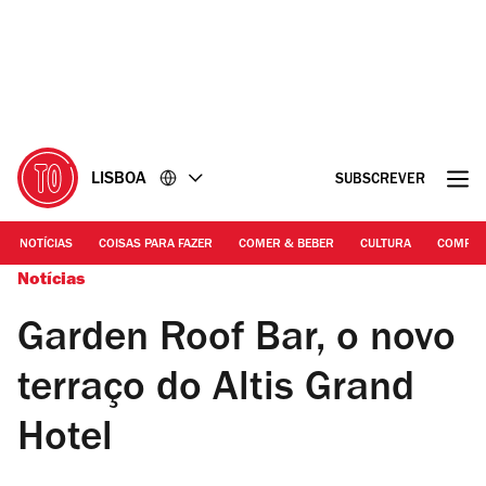
Ir
Ir
para
para
o
o
conteúdo
rodapé
LISBOA
SUBSCREVER
NOTÍCIAS
COISAS PARA FAZER
COMER & BEBER
CULTURA
COMPR
Notícias
Garden Roof Bar, o novo
terraço do Altis Grand
Hotel