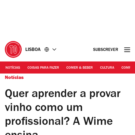
Ir
Ir
para
para
o
o
conteúdo
rodapé
LISBOA
SUBSCREVER
NOTÍCIAS
COISAS PARA FAZER
COMER & BEBER
CULTURA
COMPR
Notícias
Quer aprender a provar
vinho como um
profissional? A Wime