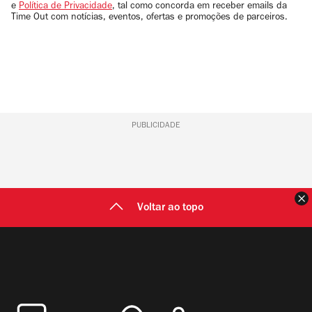
e
Política de Privacidade
, tal como concorda em receber emails da
Time Out com notícias, eventos, ofertas e promoções de parceiros.
PUBLICIDADE
F
Voltar ao topo