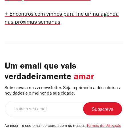
+ Encontros com vinhos para incluir na agenda
nas próximas semanas
Um email que vais
verdadeiramente
amar
Subscreva a nossa newsletter. Seja o primerio a descobrir as
novidades e o melhor da sua cidade.
Insira
o
seu
email
Ao inserir o seu email concorda com os nossos
Termos de Utilização