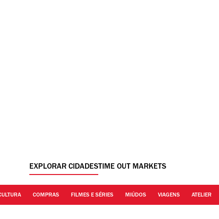
EXPLORAR CIDADES
TIME OUT MARKETS
CULTURA
COMPRAS
FILMES E SÉRIES
MIÚDOS
VIAGENS
ATELIER