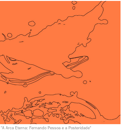
“A Arca Eterna: Fernando Pessoa e a Posteridade"