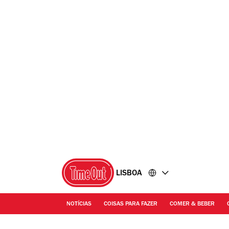
Ir
Ir
para
para
o
o
conteúdo
rodapé
LISBOA
NOTÍCIAS
COISAS PARA FAZER
COMER & BEBER