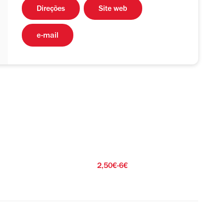
Direções
Site web
e-mail
2,50€-6€