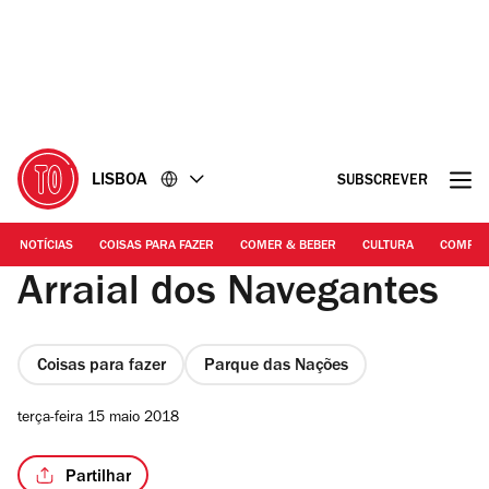
Ir
Ir
para
para
o
o
conteúdo
rodapé
LISBOA
SUBSCREVER
NOTÍCIAS
COISAS PARA FAZER
COMER & BEBER
CULTURA
COMPR
Arraial dos Navegantes
Coisas para fazer
Parque das Nações
terça-feira 15 maio 2018
Partilhar