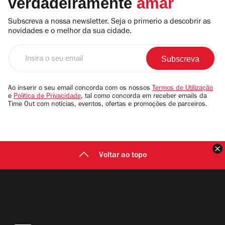
verdadeiramente
amar
Subscreva a nossa newsletter. Seja o primerio a descobrir as
novidades e o melhor da sua cidade.
Insira
o
seu
email
Ao inserir o seu email concorda com os nossos
Termos de Utilização
e
Política de Privacidade
, tal como concorda em receber emails da
Time Out com notícias, eventos, ofertas e promoções de parceiros.
F
Voltar ao topo