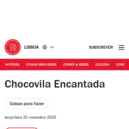
Ir
Ir
para
para
o
o
conteúdo
rodapé
LISBOA
SUBSCREVER
NOTÍCIAS
COISAS PARA FAZER
COMER & BEBER
CULTURA
COMPR
DR | Chocovila Encantada
Chocovila Encantada
Coisas para fazer
terça-feira 25 novembro 2025