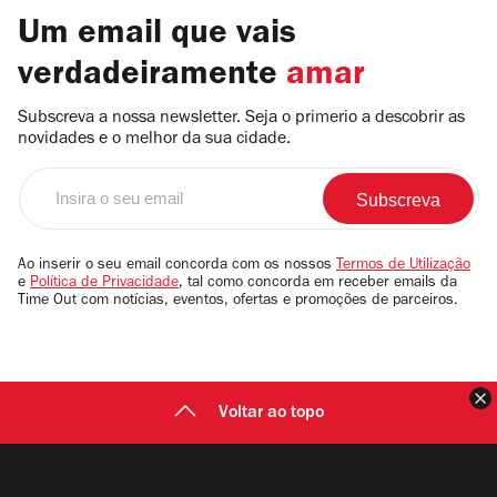
Um email que vais
verdadeiramente
amar
Subscreva a nossa newsletter. Seja o primerio a descobrir as
novidades e o melhor da sua cidade.
Insira
o
seu
email
Ao inserir o seu email concorda com os nossos
Termos de Utilização
e
Política de Privacidade
, tal como concorda em receber emails da
Time Out com notícias, eventos, ofertas e promoções de parceiros.
F
Voltar ao topo