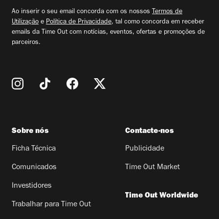
email
Reggae Family, Nex Supremo, Party Smith).
Ao inserir o seu email concorda com os nossos
Termos de
19 de SetembroDino D’SantiagoConway
Utilização
e
Política de Privacidade
, tal como concorda em receber
emails da Time Out com notícias, eventos, ofertas e promoções de
the MachineUN!DD (Acácia Maior, Cachupa
parceiros.
Psicadélica, Fidju Kitxora, Prétu e Scúru
Fitchádu)Príncipe 15 anos (DJ Marfox b2b
DJ Nigga Fox e Helviofox)NennyLena
d’ÁguaKelsonTristanyVado MKAbbb...
Sobre nós
Contacte-nos
Ficha Técnica
Publicidade
Comunicados
Time Out Market
Investidores
Time Out Worldwide
Trabalhar para Time Out