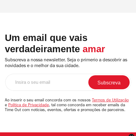
Freitas e Tiago Miranda.
urbana. Aqui, reunimos toda a informação
relevante para que não perca nada da
programação. Em que dias são os
Um email que vais
concertos do Festival Iminente? 17 de
verdadeiramente
amar
SetembroSam The Kid com Orquestra e
Orelha Negra (apresentação Beats Vol.1:
Subscreva a nossa newsletter. Seja o primerio a descobrir as
novidades e o melhor da sua cidade.
Amor)Mind Da GapCapicuaGisela JoãoAna
Insira
Lua CaianoPlaneta Manas (com BLEID,
o
marum, Phoebe, Violet c/ Postcarbon
seu
Collective e convidados)La Familia
email
Ao inserir o seu email concorda com os nossos
Termos de Utilização
e
Política de Privacidade
, tal como concorda em receber emails da
GitanaNOIANU STA
Time Out com notícias, eventos, ofertas e promoções de parceiros.
FORTIPinyPuçangaUmafricanaUstad Fazel
SapandChloe Aligiani 18 de