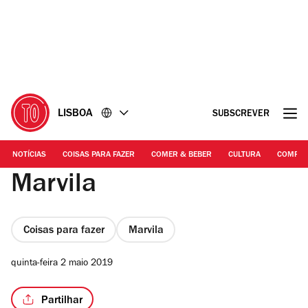
Ir
Ir
para
para
o
o
conteúdo
rodapé
LISBOA
SUBSCREVER
NOTÍCIAS
COISAS PARA FAZER
COMER & BEBER
CULTURA
COMPR
Marvila
Coisas para fazer
Marvila
quinta-feira 2 maio 2019
Partilhar