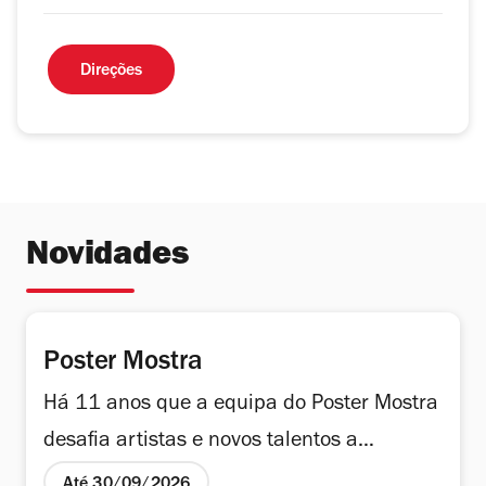
Direções
Novidades
Poster Mostra
Há 11 anos que a equipa do Poster Mostra
desafia artistas e novos talentos a
expressarem a sua criatividade através do
Até 30/09/2026