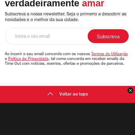
verdadeiramente
amar
Subscreva a nossa newsletter. Seja o primerio a descobrir as
novidades e o melhor da sua cidade.
Insira
o
seu
email
Ao inserir o seu email concorda com os nossos
Termos de Utilização
e
Política de Privacidade
, tal como concorda em receber emails da
Time Out com notícias, eventos, ofertas e promoções de parceiros.
F
Voltar ao topo