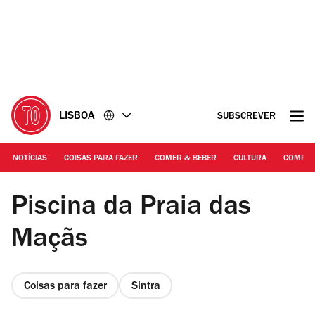
Ir
Ir
para
para
o
o
conteúdo
rodapé
LISBOA
SUBSCREVER
NOTÍCIAS
COISAS PARA FAZER
COMER & BEBER
CULTURA
COMPR
© Piscina das Maçãs
Piscina da Praia das
Maçãs
Coisas para fazer
Sintra