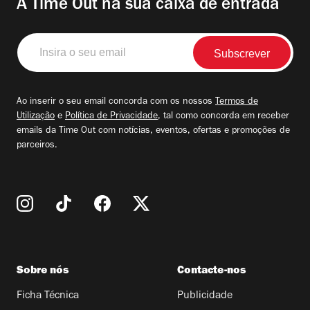
A Time Out na sua caixa de entrada
Insira
o
seu
email
Ao inserir o seu email concorda com os nossos
Termos de
Utilização
e
Política de Privacidade
, tal como concorda em receber
emails da Time Out com notícias, eventos, ofertas e promoções de
parceiros.
Sobre nós
Contacte-nos
Ficha Técnica
Publicidade