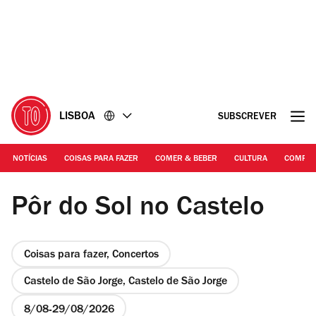
Ir
Ir
para
para
o
o
conteúdo
rodapé
LISBOA
SUBSCREVER
NOTÍCIAS
COISAS PARA FAZER
COMER & BEBER
CULTURA
COMPR
Agenda Cultural de lisboa /divulgação
Pôr do Sol no Castelo
Coisas para fazer, Concertos
Castelo de São Jorge, Castelo de São Jorge
8/08
29/08/2026