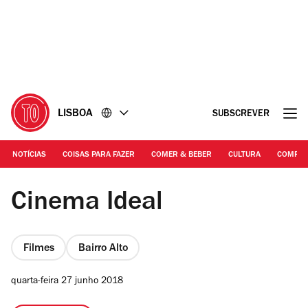
Ir
Ir
para
para
o
o
conteúdo
rodapé
LISBOA
SUBSCREVER
NOTÍCIAS
COISAS PARA FAZER
COMER & BEBER
CULTURA
COMPR
©DR | Cinema Ideal
Cinema Ideal
Filmes
Bairro Alto
quarta-feira 27 junho 2018