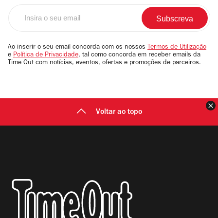
Insira
o
seu
email
Ao inserir o seu email concorda com os nossos
Termos de Utilização
e
Política de Privacidade
, tal como concorda em receber emails da
Time Out com notícias, eventos, ofertas e promoções de parceiros.
F
Voltar ao topo