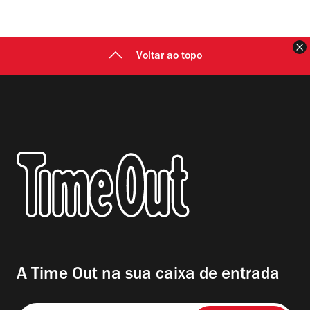
F
Voltar ao topo
A Time Out na sua caixa de entrada