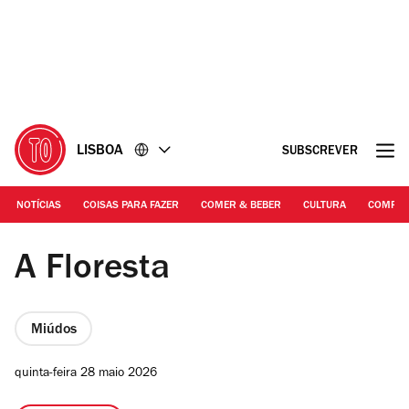
Ir
Ir
para
para
o
o
conteúdo
rodapé
LISBOA
SUBSCREVER
NOTÍCIAS
COISAS PARA FAZER
COMER & BEBER
CULTURA
COMPR
Beatriz Bagulho | A Floresta, Ópera de Eurico Carrapatoso
A Floresta
Miúdos
quinta-feira 28 maio 2026