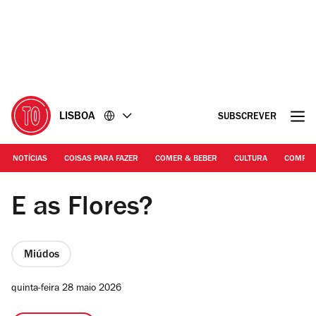
Ir
Ir
para
para
o
o
conteúdo
rodapé
LISBOA
SUBSCREVER
NOTÍCIAS
COISAS PARA FAZER
COMER & BEBER
CULTURA
COMPR
DR | E as Flores?, de Joana Gama
E as Flores?
Miúdos
quinta-feira 28 maio 2026