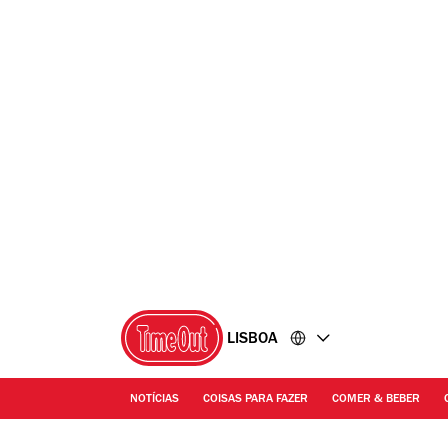
Ir
Ir
para
para
o
o
conteúdo
rodapé
LISBOA
NOTÍCIAS
COISAS PARA FAZER
COMER & BEBER