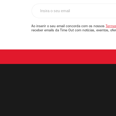
Insira
o
seu
email
Ao inserir o seu email concorda com os nossos
Termos
receber emails da Time Out com notícias, eventos, ofe