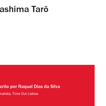
rashima Tarō
crito por
Raquel Dias da Silva
rnalista, Time Out Lisboa