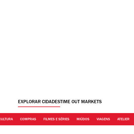
EXPLORAR CIDADES
TIME OUT MARKETS
CULTURA
COMPRAS
FILMES E SÉRIES
MIÚDOS
VIAGENS
ATELIER