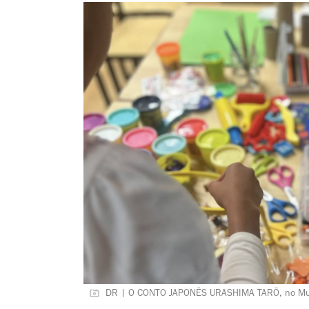
DR | O CONTO JAPONÊS URASHIMA TARŌ, no Mus