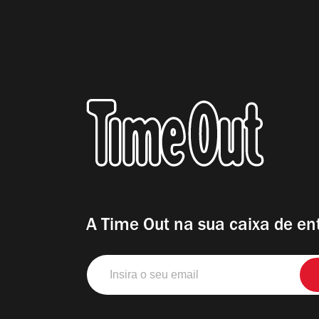
A Time Out na sua caixa de en
Insira
o
seu
email