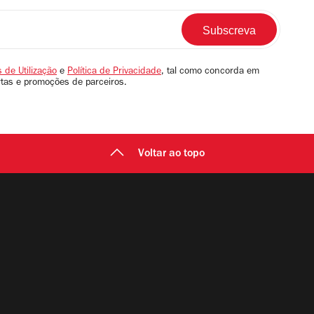
 de Utilização
e
Política de Privacidade
, tal como concorda em
rtas e promoções de parceiros.
Voltar ao topo