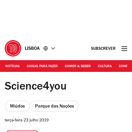
Ir
Ir
para
para
o
o
conteúdo
rodapé
LISBOA
SUBSCREVER
NOTÍCIAS
COISAS PARA FAZER
COMER & BEBER
CULTURA
COMPR
Science4You
Science4you
Miúdos
Parque das Nações
terça-feira 23 julho 2019