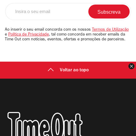
Insira
o
seu
email
Ao inserir o seu email concorda com os nossos
Termos de Utilização
e
Política de Privacidade
, tal como concorda em receber emails da
Time Out com notícias, eventos, ofertas e promoções de parceiros.
F
Voltar ao topo