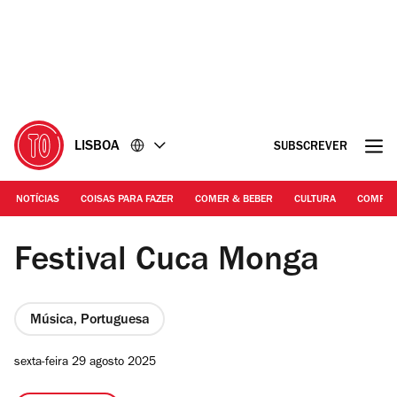
Ir
Ir
para
para
o
o
conteúdo
rodapé
LISBOA
SUBSCREVER
NOTÍCIAS
COISAS PARA FAZER
COMER & BEBER
CULTURA
COMPR
© Francisco Cabrita
Festival Cuca Monga
Música, Portuguesa
sexta-feira 29 agosto 2025