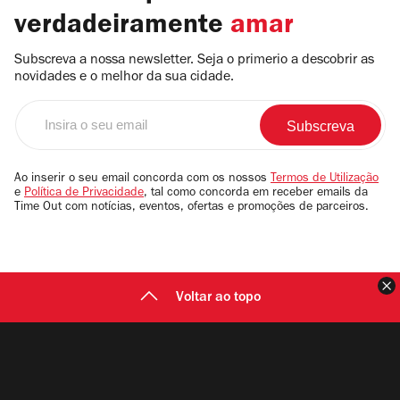
verdadeiramente
amar
Subscreva a nossa newsletter. Seja o primerio a descobrir as
novidades e o melhor da sua cidade.
Insira
o
seu
email
Ao inserir o seu email concorda com os nossos
Termos de Utilização
e
Política de Privacidade
, tal como concorda em receber emails da
Time Out com notícias, eventos, ofertas e promoções de parceiros.
F
Voltar ao topo