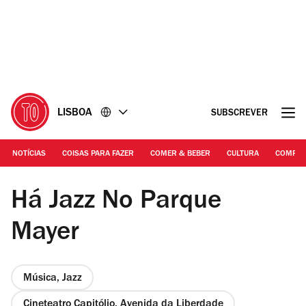
Ir
Ir
para
para
o
o
conteúdo
rodapé
LISBOA
SUBSCREVER
NOTÍCIAS
COISAS PARA FAZER
COMER & BEBER
CULTURA
COMPR
Andreea Bikfalvi | Bode Wilson
Há Jazz No Parque
Mayer
Música, Jazz
Cineteatro Capitólio, Avenida da Liberdade