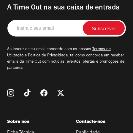
A Time Out na sua caixa de entrada
Insira
o
seu
email
Ao inserir o seu email concorda com os nossos
Termos de
Utilização
e
Política de Privacidade
, tal como concorda em receber
emails da Time Out com notícias, eventos, ofertas e promoções de
parceiros.
Sobre nós
Contacte-nos
Ficha Técnica
Publicidade