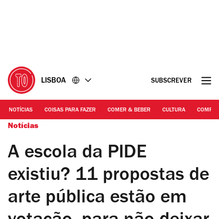
Ir
Ir
para
para
o
o
conteúdo
rodapé
LISBOA
SUBSCREVER
NOTÍCIAS
COISAS PARA FAZER
COMER & BEBER
CULTURA
COMPR
Notícias
A escola da PIDE
existiu? 11 propostas de
arte pública estão em