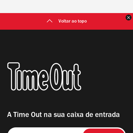
F
Voltar ao topo
A Time Out na sua caixa de entrada
Insira