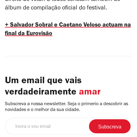
direito de votar. E todos constam também do
álbum de compilação oficial do festival.
+ Salvador Sobral e Caetano Veloso actuam na
final da Eurovisão
Um email que vais
verdadeiramente
amar
Subscreva a nossa newsletter. Seja o primerio a descobrir as
novidades e o melhor da sua cidade.
Insira
o
seu