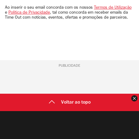
email
Ao inserir o seu email concorda com os nossos
Termos de Utilização
e
Política de Privacidade
, tal como concorda em receber emails da
Time Out com notícias, eventos, ofertas e promoções de parceiros.
PUBLICIDADE
F
Voltar ao topo