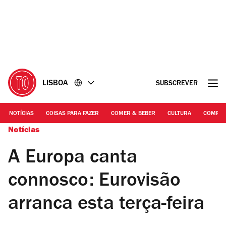
Ir
Ir
para
para
o
o
conteúdo
rodapé
LISBOA
SUBSCREVER
NOTÍCIAS
COISAS PARA FAZER
COMER & BEBER
CULTURA
COMPR
Notícias
A Europa canta
connosco: Eurovisão
arranca esta terça-feira