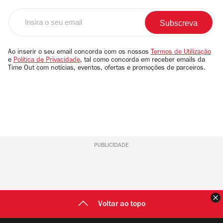
Insira
o
seu
email
Ao inserir o seu email concorda com os nossos
Termos de Utilização
e
Política de Privacidade
, tal como concorda em receber emails da
Time Out com notícias, eventos, ofertas e promoções de parceiros.
PUBLICIDADE
F
Voltar ao topo