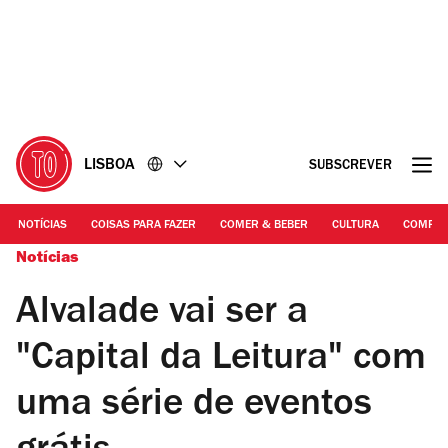
Ir
Ir
para
para
o
o
conteúdo
rodapé
LISBOA
SUBSCREVER
NOTÍCIAS
COISAS PARA FAZER
COMER & BEBER
CULTURA
COMPR
Notícias
Alvalade vai ser a
"Capital da Leitura" com
uma série de eventos