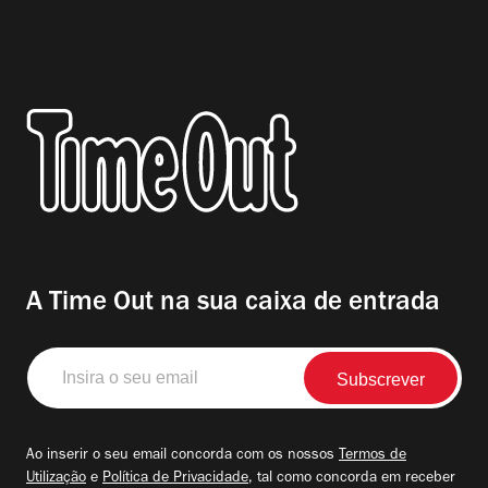
A Time Out na sua caixa de entrada
Insira
o
seu
email
Ao inserir o seu email concorda com os nossos
Termos de
Utilização
e
Política de Privacidade
, tal como concorda em receber